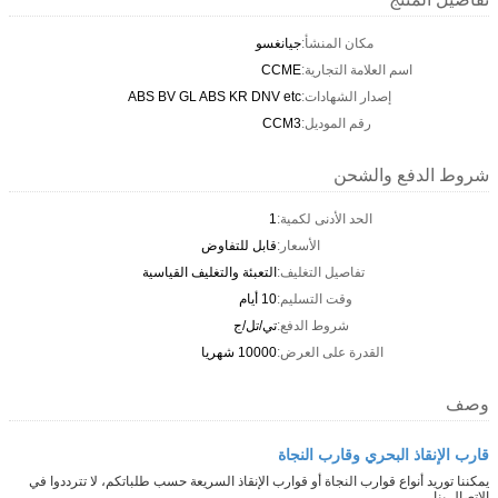
مكان المنشأ:
جيانغسو
اسم العلامة التجارية:
CCME
إصدار الشهادات:
ABS BV GL ABS KR DNV etc
رقم الموديل:
CCM3
شروط الدفع والشحن
الحد الأدنى لكمية:
1
الأسعار:
قابل للتفاوض
تفاصيل التغليف:
التعبئة والتغليف القياسية
وقت التسليم:
10 أيام
شروط الدفع:
تي/تل/ج
القدرة على العرض:
10000 شهريا
وصف
قارب الإنقاذ البحري وقارب النجاة
يمكننا توريد أنواع قوارب النجاة أو قوارب الإنقاذ السريعة حسب طلباتكم، لا تترددوا في
الاتصال بنا.