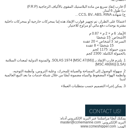
أ) قارب إنقاذ سريع من مادة البلاستيك المقوى بالألياف الزجاجية (F.R.P)
ب) طول 6 أمتار.
ج) شهادة CCS، BV، ABS، RINA ...
اعتمادًا على الطراز، تم تجهيز قوارب الإنقاذ هذه إما بمحركات خارجية أو بمحركات داخلية
مقترنة بوحدات دفع مائي أو مراوح للاختيار.
الأبعاد: 6 م × 2 م × 0.87 م
الأشخاص: 15 شخصًا
السرعة: 3 أشخاص > 20 عقدة
15 شخصًا > 8 عقدة
بدون حمولة: 1175 كجم
بالحمولة الكاملة: 2300 كجم
1. يلتزم قارب الإنقاذ بـ SOLAS 1974 [MSC.47(66)]. والمدونة الدولية لمعدات السلامة
(LSA) [MSC.48(66)]
2. سهولة الوصول إلى المساحة والصيانة للمحرك، وعلبة التروس، وأنظمة التوجيه،
وأنظمة الهواء المضغوط والمياه مضمونة أيضًا من خلال شبكة خدمات ما بعد البيع العالمية
لدينا
3. يمكن إجراء التصميم حسب متطلبات العملاء
يمكنك أيضًا مراسلتنا عبر البريد الإلكتروني أدناه:
البريد الإلكتروني: master@ccmemarine.com
الويب: www.ccmeshipper.com