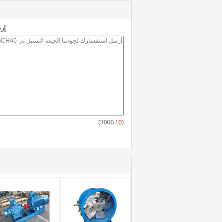
إر
/ 3000)
0
(