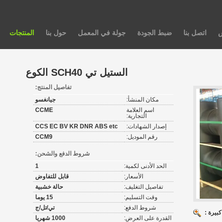
س
اتصل بنا
ضبط الجودة
جولة في المعمل
حول بنا
المنتجات
الستيل تي SCH40 الكوع
تفاصيل المنتج:
مكان المنشأ:
جيانغسو
اسم العلامة
CCME
التجارية:
إصدار الشهادات:
CCS EC BV KR DNR ABS etc
رقم الموديل:
CCM9
شروط الدفع والشحن:
الحد الأدنى لكمية:
1
الأسعار:
قابل للتفاوض
تفاصيل التغليف:
حالة خشبية
وقت التسليم:
15 يوما
شروط الدفع:
تي/تل/ج
بيرة :
القدرة على العرض:
1000 شهريا