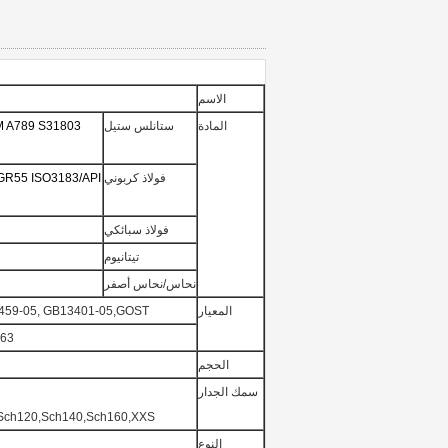
الاسم
المادة
ستانلس ستيل
M A789 S31803
فولاذ كربوني
R55 ISO3183/API
فولاذ سبائكي
تيتانيوم
نحاس/نحاس أصفر
المعيار
2459-05, GB13401-05,GOST
363
الحجم
سمك الجدار
Sch120,Sch140,Sch160,XXS,
النوع