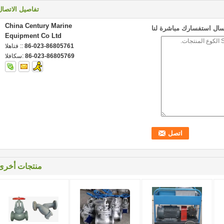
تفاصيل الاتصال
China Century Marine
سال استفسارك مباشرة لنا
Equipment Co Ltd
86-023-86805761
الهاتف ::
86-023-86805769
الفاكس:
منتجات أخرى