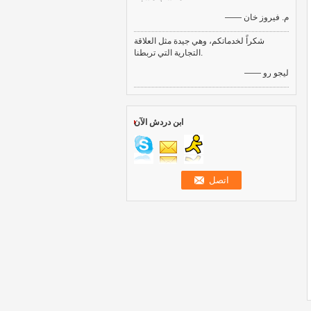
—— م. فيروز خان
شكراً لخدماتكم، وهي جيدة مثل العلاقة
التجارية التي تربطنا.
—— ليجو رو
ابن دردش الآن