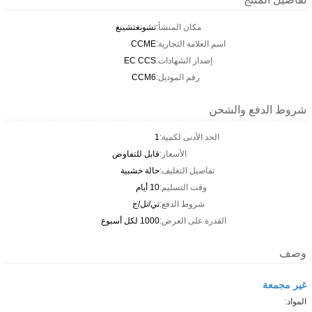
مكان المنشأ:
تشونغتشينغ
اسم العلامة التجارية:
CCME
إصدار الشهادات:
EC CCS
رقم الموديل:
CCM6
شروط الدفع والشحن
الحد الأدنى لكمية:
1
الأسعار:
قابل للتفاوض
تفاصيل التغليف:
حالة خشبية
وقت التسليم:
10 أيام
شروط الدفع:
تي/تل/ج
القدرة على العرض:
1000 لكل أسبوع
وصف
غير مجمعة
المواد: