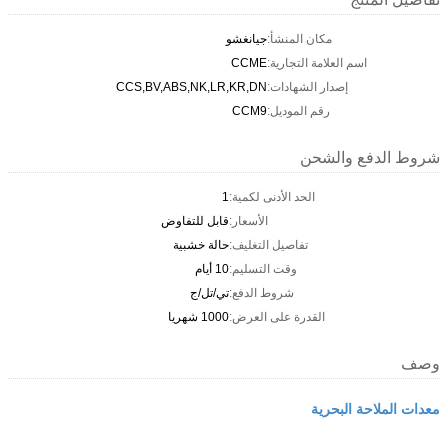
مكان المنشأ:
جيانغشو
اسم العلامة التجارية:
CCME
إصدار الشهادات:
CCS,BV,ABS,NK,LR,KR,DN
رقم الموديل:
CCM9
شروط الدفع والشحن
الحد الأدنى لكمية:
1
الأسعار:
قابل للتفاوض
تفاصيل التغليف:
حالة خشبية
وقت التسليم:
10 أيام
شروط الدفع:
تي/تل/ج
القدرة على العرض:
1000 شهريا
وصف
معدات الملاحة البحرية