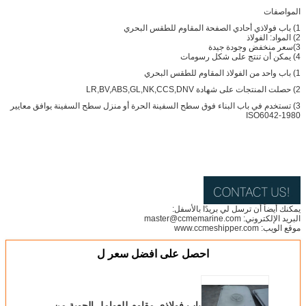
المواصفات
1) باب فولاذي أحادي الصفحة المقاوم للطقس البحري
2) المواد: الفولاذ
3)سعر منخفض وجودة جيدة
4) يمكن أن تنتج على شكل رسومات
1) باب واحد من الفولاذ المقاوم للطقس البحري
2) حصلت المنتجات على شهادة LR,BV,ABS,GL,NK,CCS,DNV
3) تستخدم في باب البناء فوق سطح السفينة الحرة أو منزل سطح السفينة يوافق معايير
ISO6042-1980
يمكنك أيضاً أن ترسل لي بريدًا بالأسفل:
البريد الإلكتروني: master@ccmemarine.com
موقع الويب: www.ccmeshipper.com
احصل على افضل سعر ل
باب فولاذي مقاوم للعوامل الجوية من