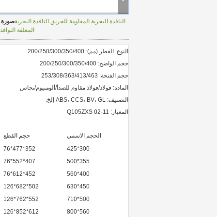
النافذة البحرية المقاومة للحريق النافذة البحرية
صورة ك
المعلقة النوافذ
النوع: القطر (مم): 200/250/300/350/400
حجم الواضح: 200/250/300/350/400
حجم الفتحة: 253/308/363/413/463
المادة: فولاذ/فولاذ مقاوم للصدأ/ألومنيوم/نحاس
التصنيف: ABS، CCS، BV، GL إلخ.
المعيار: Q105ZXS 02-11
الحجم الاسمي
حجم القطع
352*477*76
300*425
407*552*76
355*500
452*612*76
400*560
502*682*126
450*630
552*762*126
500*710
612*852*126
560*800