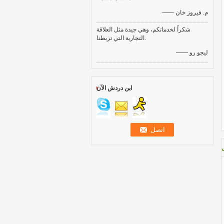
—— م. فيروز خان
شكراً لخدماتكم، وهي جيدة مثل العلاقة
التجارية التي تربطنا.
—— ليجو رو
ابن دردش الآن