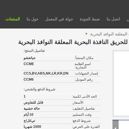
س
اتصل بنا
ضبط الجودة
جولة في المعمل
حول بنا
المنتجات
المعلقة النوافذ البحرية
للحريق النافذة البحرية المعلقة النوافذ البحرية
تفاصيل المنتج:
مكان المنشأ:
جيانغشو
اسم العلامة
CCME
التجارية:
إصدار الشهادات:
CCS,BV,ABS,NK,LR,KR,DN
رقم الموديل:
CCM6
شروط الدفع والشحن:
الحد الأدنى لكمية:
1
الأسعار:
قابل للتفاوض
تفاصيل التغليف:
حالة خشبية
وقت التسليم:
10 أيام
شروط الدفع:
تي/تل/ج
القدرة على العرض:
1000 شهريا