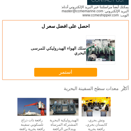
يمكنك أيضاً مراسلتنا عبر البريد الإلكتروني أدناه:
البريد الإلكتروني: master@ccmemarine.com
الويب: www.ccmeshipper.com
احصل على افضل سعر ل
سلك الهواء الهيدروليكي للمرسى
البحري
استمر
معدات سطح السفينة البحرية
أكثر
المرساة
ونش بحري،
الهيدروليكية البحرية
رافعة ذات ذراع
ونش 
بحرية
كابستان بحري،
المشتركة المرساة
تلسكوبي سفينة
هيدرولي
رافعة بحرية
ويندلاس الرافعة
رافعة بحرية رافعة