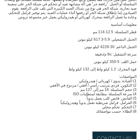
السلسلة أو الحبل. "رافعة جر" هي آلة مشابهة تقيد أو تتحكم في شبكة الجر على سفينة
صيد تجارية. شبكة الجر هي نوع من شباك الصيد الكبيرة التي تلف على الرافعة. يقوم
الصيادون إما بإطلاق شبكة الجر أو رفعها أثناء عمليات الصيد. يتم توفير فرامل للتحكم،
وعادة ما تعمل الرافعة بمحرك كهربائي أو هيدروليكي يعمل عبر مجموعة تروس.
معلومات أساسية
قطر السلسلة: 12.5-114 مم
الحمل التشغيلي: 5.9-617.3 كيلو نيوتن
الحمل الداعم: 30-4228 كيلو نيوتن
سرعة التشغيل: ≥9 م/دقيقة
حمل اللف: 5-350 كيلو نيوتن
قوة المحرك: 1.2 كيلو واط إلى 132 كيلو واط
المواصفات:
1) القيادة: يدوي / كهربائي / هيدروليكي
2) التكوين: فردي بترتيب رأسي / أفقي / مزدوج في الأفقي
3) حجم السلسلة: 16 مم إلى 127 مم
4) سرعة السلسلة: مطابقة لمتطلبات ISO
5) القابض: قابض كلب يعمل يدوياً
6) الفرامل: فرامل شريطية تعمل يدوياً وهيدروليكياً
7) التحكم: تحكم محلي
8) الطلاء: حسب مواصفاتك