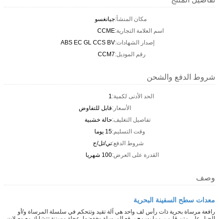
مكان المنشأ:
جيانغسو
اسم العلامة التجارية:
CCME
إصدار الشهادات:
ABS EC GL CCS BV
رقم الموديل:
CCM7
شروط الدفع والشحن
الحد الأدنى لكمية:
1
الأسعار:
قابل للتفاوض
تفاصيل التغليف:
حالة خشبية
وقت التسليم:
15 يوما
شروط الدفع:
تي/تل/ج
القدرة على العرض:
100 شهريا
وصف
معدات سطح السفينة البحرية
رافعة مرساة بحرية ذات رأس لف واحد هي آلة تقيد وتتحكم في سلسلة المرساة و/أو
الحبل على متن قارب، مما يسمح برفع المرساة وخفضها. عجلة مسننة تتشابك مع وصلات