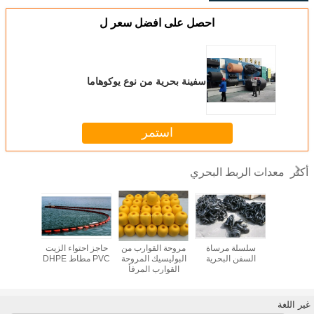
احصل على افضل سعر ل
سفينة بحرية من نوع يوكوهاما
استمر
معدات الربط البحري
أكثر
 البونتون
سلسلة مرساة
مروحة القوارب من
حاجز احتواء الزيت
الميناء 
العائمة PE منصة
السفن البحرية
البوليسيك المروحة
PVC مطاط DHPE
المضغوط
 للقوارب
القوارب المرفأ
المطاط 
يت سكي
البحري المروحة
يوكوهاما
العائمة
غير اللغة