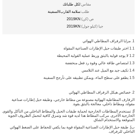
مقاس:
لكل طلباتك
طلب:
سلامة القارب/السفينة
ص (كن):
2019KN
جيا (كيلو جول):
2019KN
1. مزايا الرفراف المطاطي الهوائي
1.1 اختر طبقات حبل الإطارات الصناعية المقواة
1.2 لا يوجد قولبة بالبثق وربط عملية القولبة المحيطة
1.3 امتصاص طاقة عالي وقوة رد فعل منخفضة
1.4 تكيف جيد مع الميل عند التلامس
1.5 يطفو على سطح الماء، ويمكن تطبيقه على تأرجح السفينة
2. خصائص هيكل الرفراف المطاطي الهوائي
الرفارف المطاطية الهوائية مصنوعة من مطاط خارجي، وطبقة حبل إطارات صناعية
مقواة، ومطاط داخلي، معالجة بالبثق بقوة.
أ]. تستخدم المطاطات الخارجية لحماية طبقات الحبل والمطاط الداخلي من التآكل والقوى
الخارجية الأخرى. مركب المطاط هذا لديه قوة شد وتمزق كافية لتحمل الظروف الجوية
المتوقعة والاستخدام الشاق.
ب]. طبقة حبل الإطارات الصناعية المقواة قوية بما يكفي للحفاظ على الضغط الهوائي
الداخلي للرفراف.