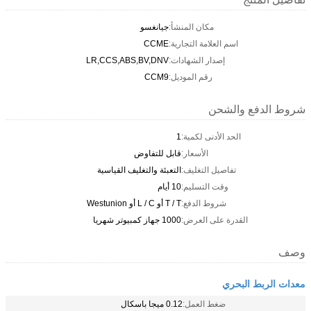
مكان المنشأ:
جيانغسو
اسم العلامة التجارية:
CCME
إصدار الشهادات:
LR,CCS,ABS,BV,DNV
رقم الموديل:
CCM9
شروط الدفع والشحن
الحد الأدنى لكمية:
1
الأسعار:
قابل للتفاوض
تفاصيل التغليف:
التعبئة والتغليف القياسية
وقت التسليم:
10 أيام
شروط الدفع:
T / T أو L / C أو Westunion
القدرة على العرض:
1000 جهاز كمبيوتر شهريا
وصف
معدات الربط البحري
ضغط العمل:
0.12 ميجا باسكال