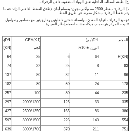
ج]. طبقة المطاط الداخلية تغلق الهواء المضغوط داخل الرفراف.
د]. الرفارف بقطر 2500 مم وأكبر مجهزة بصمام أمان لإطلاق الضغط الداخلي الزائد عندما
يتم ضغط الرفارف بشكل مفرط عن طريق الخطأ.
تجميع الرفراف لنهاية المعدن، بواسطة شفتين داخليتين وخارجيتين مع مسامير وصواميل
تثبيت، المركز هو صمام، هيكله مشابه لصمام إطار السيارة.
الحجم
D*L(مم)
GEA(KJ)
D*L(مم)
الوزن ± 10%
كجم
R(KN)
64
25
6
64
R(KN)
74
32
25
8
83
137
80
32
11
96
182
80
50
24
178
257
100
80
44
235
297
1200*2000
125
63
335
427
1350*2500
165
86
386
597
1500*3000
226
140
554
639
1700*3000
370
211
751