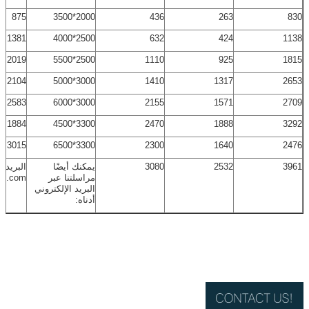
875
2000*3500
436
263
830
1381
2500*4000
632
424
1138
2019
2500*5500
1110
925
1815
2104
3000*5000
1410
1317
2653
2583
3000*6000
2155
1571
2709
1884
3300*4500
2470
1888
3292
3015
3300*6500
2300
1640
2476
3961
2532
3080
يمكنك أيضًا
البريد ا
مراسلتنا عبر
ne.com
البريد الإلكتروني
أدناه: