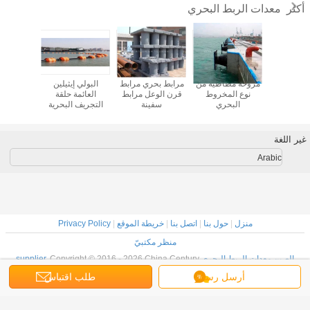
معدات الربط البحري
أكثر
 البونتون
مروحة مطاطية من
مرابط بحري مرابط
البولي إيثيلين
شريط حب
العائمة PE منصة
نوع المخروط
قرن الوعل مرابط
العائمة حلقة
عالي ا
 للقوارب
البحري
سفينة
التجريف البحرية
يت سكي
العائمة الخراطيم
العائمة
غير اللغة
Arabic
منزل
|
حول بنا
|
اتصل بنا
|
خريطة الموقع
|
Privacy Policy
منظر مكتبيّ
الصين معدات الربط البحري supplier.
Copyright © 2016 - 2026 China Century
Marine Equipment Co Ltd.
أرسل رسالة
طلب اقتباس
All rights reserved. Developed by
ECER