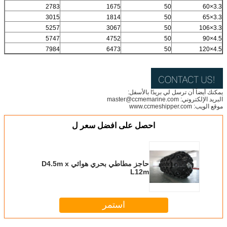
2783
1675
50
3.3×60
3015
1814
50
3.3×65
5257
3067
50
3.3×106
5747
4752
50
4.5×90
7984
6473
50
4.5×120
يمكنك أيضاً أن ترسل لي بريدًا بالأسفل:
البريد الإلكتروني: master@ccmemarine.com
موقع الويب: www.ccmeshipper.com
احصل على افضل سعر ل
حاجز مطاطي بحري هوائي D4.5m x
L12m
استمر