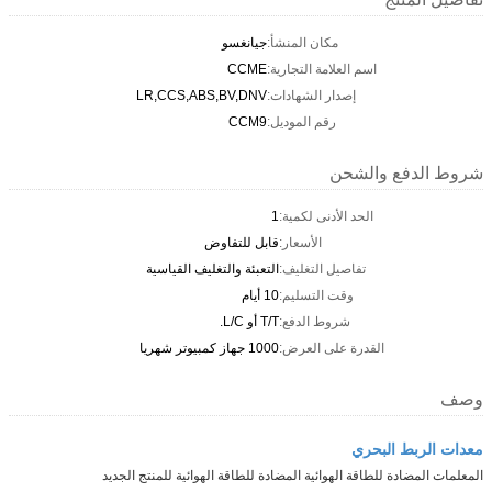
مكان المنشأ:
جيانغسو
اسم العلامة التجارية:
CCME
إصدار الشهادات:
LR,CCS,ABS,BV,DNV
رقم الموديل:
CCM9
شروط الدفع والشحن
الحد الأدنى لكمية:
1
الأسعار:
قابل للتفاوض
تفاصيل التغليف:
التعبئة والتغليف القياسية
وقت التسليم:
10 أيام
شروط الدفع:
T/T أو L/C.
القدرة على العرض:
1000 جهاز كمبيوتر شهريا
وصف
معدات الربط البحري
المعلمات المضادة للطاقة الهوائية المضادة للطاقة الهوائية للمنتج الجديد