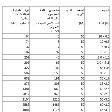
الحجم
الضغط الداخلي
امتصاص الطاقة
قوة التفاعل عند
الأولي
المضمون
انحناء GEA
R((kN))
GEA ((kJ)
D×L(m)
(كبا)
الحد الأدنى للقيمة عند
التسامح ± 10%
الانحراف
60±5%
64
6
50
0.5 × 10
74
8
50
0.6×10
137
17
50
0.7×15
182
32
50
1.0×15
257
45
50
1.0 × 2.0
297
63
50
1. 2 × 2.0
427
102
50
1.35×2.5
597
153
50
1.5×30
639
191
50
1.7×30
875
308
50
2.0×35
1381
663
50
2.5×40
2019
943
50
2.5×55
2104
1210
50
3.0×50
2583
1485
50
3.0×60
1884
1175
50
3.3×45