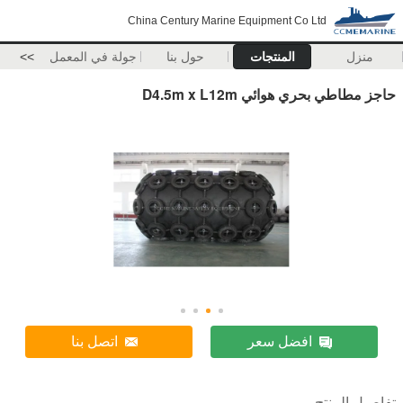
China Century Marine Equipment Co Ltd
منزل
المنتجات
حول بنا
جولة في المعمل
>>
حاجز مطاطي بحري هوائي D4.5m x L12m
افضل سعر
اتصل بنا
تفاصيل المنتج