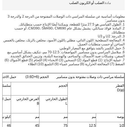
مادة:
الصلب أو الكربون الصلب
معلومات أساسية عن سلسلة المراسي ذات الوصلات المفتوحة من الدرجة 2 والدرجة 3
بدون مسامير:
1. الطول القياسي هو 27.5 مترًا للقطعة، ويمكننا أيضًا الإنتاج حسب متطلباتك.
2. المادة: فولاذ سبائكي، يشمل بشكل عام CM390، SM490، CM690، أو حسب
متطلباتك.
3. الدرجة: U2 و U3
4. المعالجة السطحية: اللون الذاتي، مطلي باللون الأسود، مجلفن بالزنك، مجلفن بالغمس
الساخن أو حسب متطلبات العميل.
5. حمل الكسر بالشد يتوافق مع المعيار الوطني.
6. سلاسل المراسي بدون مسامير. المواصفات: 12.5-70 مم، تتكيف بشكل أساسي مع
السفن، وشبكات صيد الأسماك، والمناجم، والهندسة البلدية، وتزيين الحدائق الجديدة.
7. عملية الإنتاج: (1) قطع المواد (2) التسخين (3) الانحناء (4) اللحام (5) قطع الأشواك (6)
الضغط (7) المعالجة الحرارية (8) مسامير عمياء (9) التلميع (10) الطلاء
سلسلة مراسي ذات وصلات مفتوحة بدون مسامير الحجم (6×3.6D) حمل الاختبار الوزن
القطر
الحجم
سلسلة و
D(φ)
الطول الخارجي
العرض الخارجي
حمل الاخ
B
L
بوصة
مم
مم
مم
كيلو نيو
46
45
75
12.5
1/2