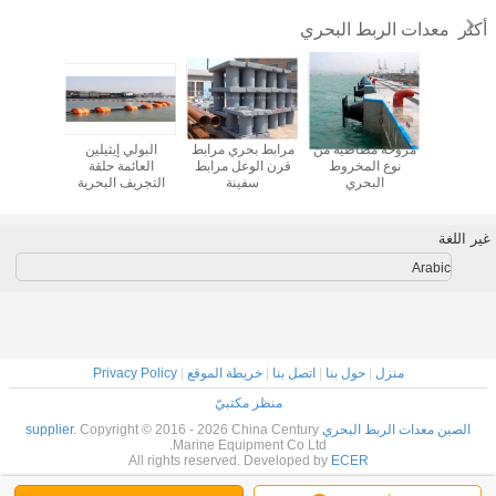
معدات الربط البحري
أكثر
 البونتون
مروحة مطاطية من
مرابط بحري مرابط
البولي إيثيلين
شريط حب
العائمة PE منصة
نوع المخروط
قرن الوعل مرابط
العائمة حلقة
عالي ا
 للقوارب
البحري
سفينة
التجريف البحرية
يت سكي
العائمة الخراطيم
العائمة
غير اللغة
Arabic
منزل
|
حول بنا
|
اتصل بنا
|
خريطة الموقع
|
Privacy Policy
منظر مكتبيّ
الصين معدات الربط البحري supplier.
Copyright © 2016 - 2026 China Century
Marine Equipment Co Ltd.
All rights reserved. Developed by
ECER