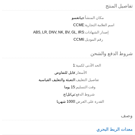
تفاصيل المنتج
مكان المنشأ:
جيانغسو
اسم العلامة التجارية:
CCME
إصدار الشهادات:
ABS, LR, DNV, NK, BV, GL, IRS
رقم الموديل:
CCM6
شروط الدفع والشحن
الحد الأدنى لكمية:
1
الأسعار:
قابل للتفاوض
تفاصيل التغليف:
التعبئة والتغليف القياسية
وقت التسليم:
15 يوما
شروط الدفع:
تي/تل/ج
القدرة على العرض:
1000 شهريا
وصف
معدات الربط البحري