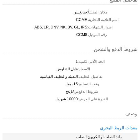
مكان المنشأ:
جيانغسو
اسم العلامة التجارية:
CCME
إصدار الشهادات:
ABS, LR, DNV, NK, BV, GL, IRS
رقم الموديل:
CCM8
شروط الدفع والشحن
الحد الأدنى لكمية:
1
الأسعار:
قابل للتفاوض
تفاصيل التغليف:
التعبئة والتغليف القياسية
وقت التسليم:
15 يوما
شروط الدفع:
تي/تل/ج
القدرة على العرض:
10000 شهريا
وصف
معدات الربط البحري
مادة:
الصلب أو الكربون الصلب