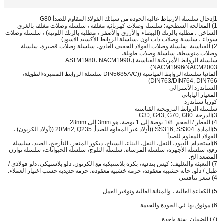
1إدخال سلسلة الارتباط عالية الجودة من سبائك الفولاذ المقاوم للصدأ G80
1) المعالجة السطحية: سلسلة وصلات كهربائية مغلفة ، سلسلة وصلات مغلفة بالغرق
الساخن ، مطلية بالزنك (البيضاء والأزرق والأصفر ، مطلية بالزنك اللونية) ، سلسلة وصلات
سوداء ، سلسلة وصلات ذات لون ،سلسلة الروابط الأكسيد الأسود)
2) القياسية: سلسلة وصلات الفولاذ الخفيف العادي، سلسلة وصلات قصيرة، سلسلة
وصلات متوسطة، سلسلة وصلات طويلة،
سلسلة الروابط الأمريكية القياسية (ASTM1980، NACM1990،
NACM1996/NACM2003)
ألمانيا سلسلة الروابط القياسية ((DIN5685A/C سلسلة الروابط القصيرة/الطويلة،
DIN763/DIN764, DIN766)
الستاندرد الأسترالي
المعيار الياباني
كوريا ستاندرد
سلسلة الروابط النرويجية القياسية
3)الدرجة: G30, G43, G70, G80
4) القطر / الحجم: 1/8 بوصة إلى 1 بوصة، هو 3mm إلى 28mm
5)المادة: SS316, SS304 ((أولاذ غير المقاوم للصدأ, 20Mn2, Q235 ((أولاذ الكربون) ،
الفولاذ المقاوم للصدأ
6)استخدام: القيود، النقل، النقل، البناء، السياج، ديكور المتجر، التأرجح، الصيد، سلسلة
رفع، سلسلة الأجهزة، سلسلة المرساة، سلسلة الثلوج، سلسلة الحيوانات، سلسلة توازن
المصعد الخ.
7) التعبئة والتغليف: كيس بندقية، بكرة بلاستيكية مع الكرتون، دلو بلاستيكي، دلو فولاذي /
طبل / دلو، حالة خشبية معقودة، حزمة خشبية معقودة، حزمة حديدية حسب اختيار العملاء.
4) سعر تنافسي
5) الكفاءة العالية ، والمتانة العالية وتوفير العمل
6) موثوق بها في الجودة والخدمة
(7) الضمان: سنة واحدة