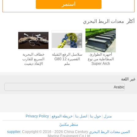
استمر
معدات الربط البحري
أكثر
 البونتون
أجهزة الطوارئ
سلاسل الرفع الثقيلة
خطاف البحرية
الملاحة 
العائمة PE منصة
المطاطية من نوع
القصيرة G80 12
السريع للقارب
المثبتة ل
 للقوارب
Super Arch
ملم
الإنقاذ ديفيت
نوع المس
يت سكي
Marine
المسامير
غير اللغة
Arabic
منزل
|
حول بنا
|
اتصل بنا
|
خريطة الموقع
|
Privacy Policy
منظر مكتبيّ
الصين معدات الربط البحري supplier.
Copyright © 2016 - 2026 China Century
Marine Equipment Co Ltd.