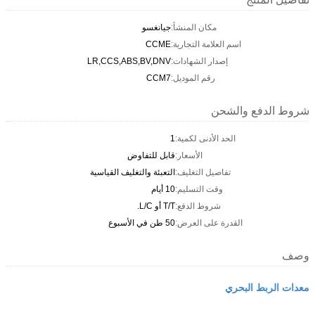
مكان المنشأ:
جيانغسو
اسم العلامة التجارية:
CCME
إصدار الشهادات:
LR,CCS,ABS,BV,DNV
رقم الموديل:
CCM7
شروط الدفع والشحن
الحد الأدنى لكمية:
1
الأسعار:
قابل للتفاوض
تفاصيل التغليف:
التعبئة والتغليف القياسية
وقت التسليم:
10 أيام
شروط الدفع:
T/T أو L/C.
القدرة على العرض:
50 طن في الأسبوع
وصف
معدات الربط البحري