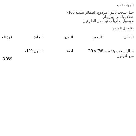
المواصفات
حبل سحب نايلون مزدوج الضفائر بنسبة 100٪
طلاء بوليمر اليوريثان
موصول تجارياً ومثبت من الطرفين
تفاصيل المنتج
الصنف
الحجم
اللون
المادة
قوة الك
حبال سحب وتثبيت
7/8" × 30'
أخضر
نايلون 100٪
من النايلون
33,069 رطل.