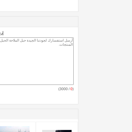
إر
/ 3000)
0
(