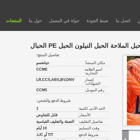
س
اتصل بنا
ضبط الجودة
جولة في المعمل
حول بنا
المنتجات
بل الملاحة الحبل النيلون الحبل PE الحبال
تفاصيل المنتج:
مكان المنشأ:
جيانغسو
اسم العلامة
CCME
التجارية:
إصدار
LR,CCS,ABS,BV,DNV
الشهادات:
رقم الموديل:
CCM5
شروط الدفع والشحن:
الحد الأدنى لكمية:
1
الأسعار:
قابل للتفاوض
تفاصيل التغليف:
التعبئة والتغليف القياسية
وقت التسليم:
10 أيام
شروط الدفع:
T/T أو L/C.