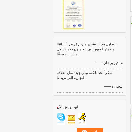
التعاون مع سينشري مارين مُرضٍ. أنا دائمًا
مطمئن للأمور التي يتعاملون معها بشكل
مناسب مسبقًا.
—— م. فيروز خان
شكراً لخدماتكم، وهي جيدة مثل العلاقة
التجارية التي تربطنا.
—— ليجو رو
ابن دردش الآن