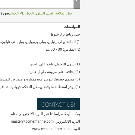
حبل الملاحة الحبل النيلون الحبل PE الحبال
صورة ك
المواصفات
حبل رباط بـ 8 خيوط
1) المادة: بولي إيثيلين، بولي بروبيلين، بوليستر، نايلون، قطن
2) المقاس: 30 - 60 مم
(1) سهل التعامل، ناعم على اليدين
(2) يحافظ على مرونته طوال عمره
(3) مصمم خصيصًا لتوفير قوة ممتازة وامتصاص للصدمات
(4) يوفر استطالة متوقعة ويمكن التحكم فيها، يتمدد أقل
يمكنك أيضًا مراسلتنا عبر البريد الإلكتروني أدناه:
البريد الإلكتروني: master@ccmemarine.com
الويب: www.ccmeshipper.com