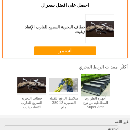
احصل على افضل سعر ل
خطاف البحرية السريع للقارب الإنقاذ
ديفيت
استمر
معدات الربط البحري
أكثر
 البونتون
أجهزة الطوارئ
سلاسل الرفع الثقيلة
خطاف البحرية
الملاحة 
العائمة PE منصة
المطاطية من نوع
القصيرة G80 12
السريع للقارب
المثبتة ل
 للقوارب
Super Arch
ملم
الإنقاذ ديفيت
نوع المس
يت سكي
Marine
المسامير
غير اللغة
Arabic