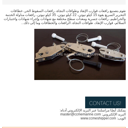
نقوم بتصنيع رافعات قوارب الإنقاذ وطوافات النجاة، رافعات السقوط الحر، خطافات
التحرير السريع بقوة 15 كيلو نيوتن، 22 كيلو نيوتن، 35 كيلو نيوتن، رافعات مناولة الخدمة
والخراطيم، رافعات جسرية ومعدات سطح مختلفة مع شهادات وإجراء شهادات واختبارات
السلالم، قوارب الإنقاذ، طوافات النجاة، الرافعات والخطافات وما إلى ذلك...
يمكنك أيضًا مراسلتنا عبر البريد الإلكتروني أدناه:
البريد الإلكتروني: master@ccmemarine.com
الويب: www.ccmeshipper.com