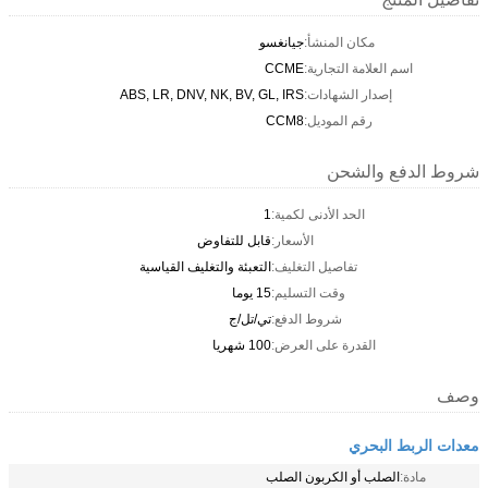
مكان المنشأ:
جيانغسو
اسم العلامة التجارية:
CCME
إصدار الشهادات:
ABS, LR, DNV, NK, BV, GL, IRS
رقم الموديل:
CCM8
شروط الدفع والشحن
الحد الأدنى لكمية:
1
الأسعار:
قابل للتفاوض
تفاصيل التغليف:
التعبئة والتغليف القياسية
وقت التسليم:
15 يوما
شروط الدفع:
تي/تل/ج
القدرة على العرض:
100 شهريا
وصف
معدات الربط البحري
مادة:
الصلب أو الكربون الصلب