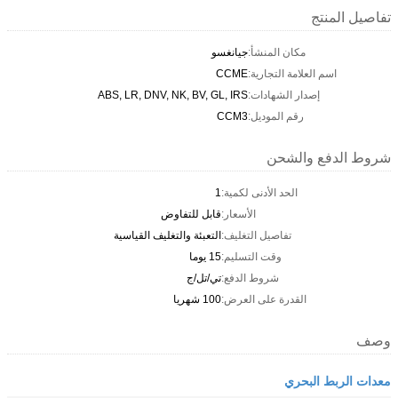
تفاصيل المنتج
مكان المنشأ:
جيانغسو
اسم العلامة التجارية:
CCME
إصدار الشهادات:
ABS, LR, DNV, NK, BV, GL, IRS
رقم الموديل:
CCM3
شروط الدفع والشحن
الحد الأدنى لكمية:
1
الأسعار:
قابل للتفاوض
تفاصيل التغليف:
التعبئة والتغليف القياسية
وقت التسليم:
15 يوما
شروط الدفع:
تي/تل/ج
القدرة على العرض:
100 شهريا
وصف
معدات الربط البحري