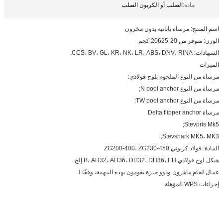
مادة:
الصلب أو الكربون الصلب
اسم المنتج: مرساة يابانية بدون مخزون
الوزن: متوفر من 20-20625 كجم
الشهادات: CCS، BV، GL، KR، NK، LR، ABS، DNV، RINA.
الميزات
مرساة من النوع الملحوم بلوح فولاذي:
مرساة من النوع N pool anchor;
مرساة من النوع TW pool anchor;
مرساة Delta flipper anchor
Stevpris Mk5;
Stevshark MK5، MK3;
المادة: فولاذ كربوني ZG200-400، ZG230-450
هيكل لوح فولاذي B، AH32، AH36، DH32، DH36، EH إلخ.
عمال لحام ماهرون وذوو خبرة يقومون بهذه المهمة، وفقًا لـ
إجراءات WPS المؤهلة.