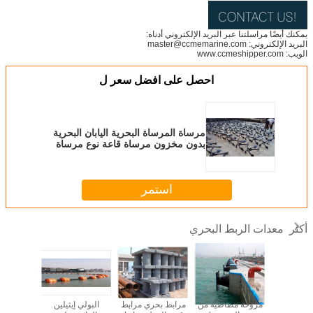
يمكنك أيضًا مراسلتنا عبر البريد الإلكتروني أدناه:
البريد الإلكتروني: master@ccmemarine.com
الويب: www.ccmeshipper.com
احصل على افضل سعر ل
مرساة المرساة البحرية اليابان البحرية
بدون مخزون مرساة قاعة نوع مرساة
استمر
معدات الربط البحري
أكثر
 البونتون
مروحة مطاطية من
مرابط بحري مرابط
البولي إيثيلين
شريط حب