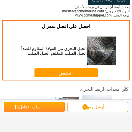
يمكنك أيضاً أن ترسل لي بريدًا بالأسفل:
البريد الإلكتروني: master@ccmemarine.com
موقع الويب: www.ccmeshipper.com
احصل على افضل سعر ل
الحبل البحري من الفولاذ المقاوم للصدأ
الحبل الصلب المغلف الحبل الصلب
المغلف بالحر حبل الأسلاك الصلب
استمر
معدات الربط البحري
أكثر
أرسل رسالة
طلب اقتباس
 البونتون
مروحة مطاطية من
مرابط بحري مرابط
البولي إيثيلين
شريط حب
العائمة PE منصة
نوع المخروط
قرن الوعل مرابط
العائمة حلقة
عالي ا
 للقوارب
البحري
سفينة
التجريف البحرية