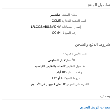
تفاصيل المنتج
مكان المنشأ:
جيانغسو
اسم العلامة التجارية:
CCME
إصدار الشهادات:
LR,CCS,ABS,BV,DNV
رقم الموديل:
CCM4
شروط الدفع والشحن
الحد الأدنى لكمية:
1
الأسعار:
قابل للتفاوض
تفاصيل التغليف:
التعبئة والتغليف القياسية
وقت التسليم:
10 أيام
شروط الدفع:
T/T أو L/C.
القدرة على العرض:
50 طن كمبيوتر في الأسبوع
وصف
معدات الربط البحري