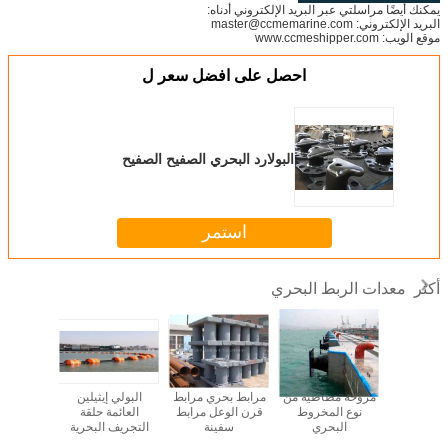
يمكنك أيضًا مراسلتي عبر البريد الإلكتروني أدناه:
البريد الإلكتروني: master@ccmemarine.com
موقع الويب: www.ccmeshipper.com
احصل على افضل سعر ل
البولارد البحري الصفيح الصفيح
استمر
معدات الربط البحري
أكثر
 البونتون
مروحة مطاطية من
مرابط بحري مرابط
البولي إيثيلين
شريط حب
العائمة PE منصة
نوع المخروط
قرن الوعل مرابط
العائمة حلقة
عالي ا
 للقوارب
البحري
سفينة
التجريف البحرية
يت سكي
العائمة الخراطيم