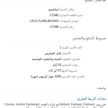
مكان المنشأ:
جيانغسو
اسم العلامة التجارية:
CCME
إصدار الشهادات:
LR,CCS,ABS,BV,DNV
رقم الموديل:
CCM8
شروط الدفع والشحن
الحد الأدنى لكمية:
1
الأسعار:
قابل للتفاوض
تفاصيل التغليف:
التعبئة والتغليف القياسية
وقت التسليم:
10 أيام
شروط الدفع:
T/T أو L/C.
القدرة على العرض:
1000 جهاز كمبيوتر شهريا
وصف
معدات الربط البحري
نحن نورد: Bollard، Fairlead، Fairlead مع بكرات أفقية، Chocks، Anchor Fairleader
وما إلى ذلك. يمكننا أيضًا إنتاج تجهيزات سطح السفينة وفقًا لرسوماتك.