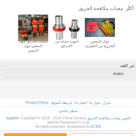
معدات مكافحة الحريق
أكثر
واء كرات
جهاز التنفس
أجهزة حماية من
سلامة الحرائق جهاز
خرطوم 
الطلاء 300 بار
للخروج من الطوارئ
الحرائق
التنفس جهاز
حريق، 
450 رطل لكل
التنفس
إطفاء حري
 مربعة
خراطيم
حر
غير اللغة
Arabic
منزل
|
حول بنا
|
اتصل بنا
|
خريطة الموقع
|
Privacy Policy
منظر مكتبيّ
الصين معدات مكافحة الحريق supplier.
Copyright © 2016 - 2026 China Century
Marine Equipment Co Ltd.
All rights reserved. Developed by
ECER