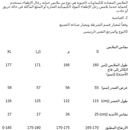
الملابس المضادة للكيماويات الحيوية هي نوع من ملابس حماية رجال الإطفاء.يستخدم
كحماية عندما يلامس رجل الإطفاء المواد الكيميائية الضارة أو السلع المآكلة في حالة حريق
أو حادث.
2. القياسية
وفقاً لمعيار قسم الشرطة ومعيار صناعة التصنيع
3النوع والمرجع التقني الرئيسي
مقاس الملابس
S
م
(ل)
XL
طول الملابس ((من
160
166
171
177
الكالر إلى قاع
الأحذية)) ((سم)
عرض الصدر (سم)
55
56
57
58
طول الخصر ((cm)
115
122
125
126
مقاس الأحذية ((cm)
25
26
27
27
الارتفاع المطبق
165-170
170-175
175-180
180-185