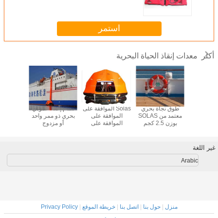
استمر
معدات إنقاذ الحياة البحرية
أكثر
ًا معتمد من
طوق نجاة بحري
Solas الموافقة على
نظام إخلاء عمودي
الطوافات
رب نجاة ذاتي
معتمد من SOLAS
الموافقة على
بحري ذو ممر واحد
المفتوحة
قًا لمعايير
بوزن 2.5 كجم
الموافقة على
أو مزدوج
للن
SOL
الموافقة على
الموافقة
غير اللغة
Arabic
منزل
|
حول بنا
|
اتصل بنا
|
خريطة الموقع
|
Privacy Policy