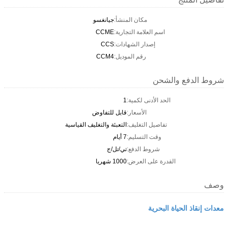
مكان المنشأ:
جيانغسو
اسم العلامة التجارية:
CCME
إصدار الشهادات:
CCS
رقم الموديل:
CCM4
شروط الدفع والشحن
الحد الأدنى لكمية:
1
الأسعار:
قابل للتفاوض
تفاصيل التغليف:
التعبئة والتغليف القياسية
وقت التسليم:
7 أيام
شروط الدفع:
تي/تل/ج
القدرة على العرض:
1000 شهريا
وصف
معدات إنقاذ الحياة البحرية