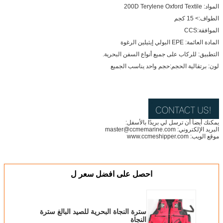
المواد: 200D Terylene Oxford Textile
الطواف:> 15 كجم
الموافقة:CCS
المادة العائمة: EPE البولي إيثيلين الرغوة
التطبيق: للركاب على جميع أنواع السفن البحرية.
لون: برتقالية الحجم:حجم واحد يناسب الجميع
يمكنك أيضاً أن ترسل لي بريدًا بالأسفل:
البريد الإلكتروني: master@ccmemarine.com
موقع الويب: www.ccmeshipper.com
احصل على افضل سعر ل
سترة النجاة البحرية للصيد البالغ سترة
النجاة