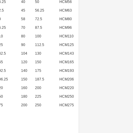
6.25
40
50
HCM56
2.5
45
56.25
HCM63
0
58
72.5
HCM80
6.25
70
87.5
HCM96
10
80
100
HCM110
25
90
112.5
HCM125
42.5
104
130
HCM143
65
120
150
HCM165
92.5
140
175
HCM193
06.25
150
187.5
HCM206
20
160
200
HCM220
50
180
225
HCM250
75
200
250
HCM275