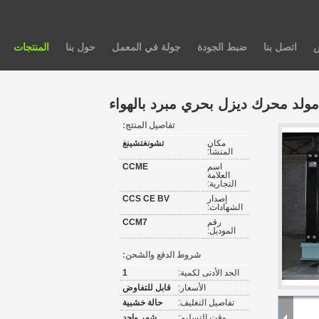
س
اتصل بنا
ضبط الجودة
جولة في المعمل
حول بنا
المنتجات
مولد محرك ديزل بحري مبرد بالهواء
تفاصيل المنتج:
مكان
تشونغتشينغ
المنشأ:
اسم
CCME
العلامة
التجارية:
إصدار
CCS CE BV
الشهادات:
رقم
CCM7
الموديل:
شروط الدفع والشحن:
الحد الأدنى لكمية:
1
الأسعار:
قابل للتفاوض
تفاصيل التغليف:
حالة خشبية
وقت التسليم:
شهر واحد