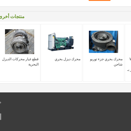
منتجات أخرى
W
محرك بحري جزء توربو
محرك ديزل بحري
قطع غيار محركات الديزل
شاحن
البحرية
بـ
ط