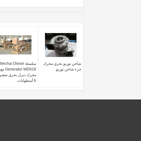
شاحن توربو بحري محرك
سلسلة eichai Diesel
جزء شاحن توربو
Generator WD618 مع
محرك ديزل بحري صغير 
6 أسطوانات